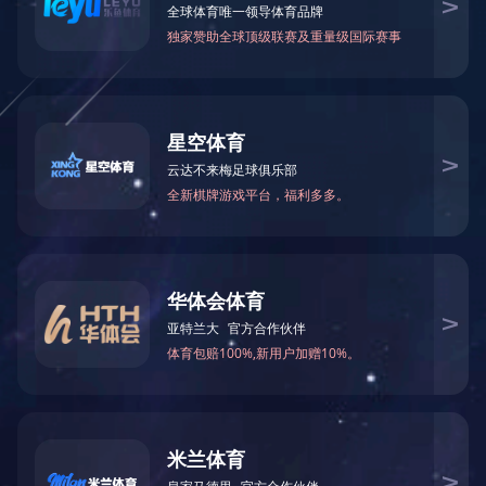
暂无数据...
冶金石灰活性度测定仪
共0条数据 共分0页 当前第1页 乐
联系我们
动(中国) <上一页 下一页 > 尾页
矿石、焦炭物理检测及制样设备
工业分析、测硫仪等
Copyright © 2022 乐动在线官网 Inc All Right Reserved.
辽ICP备2000102
3号-1
营业执照
技术支持：
鞍山龙采
电话：0412-8252920 0412-8252930 传真：0412-8246602 手机：1305
0084493 售后服务部：0412-8285080 新疆市场部 手机：1864124283
5 电话：0991-3651089
网站部分资源来自互联网公开渠道 如有侵权请及时联系本司删除
乐动(中国)
电话
短信
产品